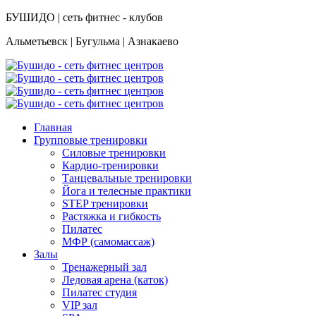
БУШИДО | сеть фитнес - клубов
Альметьевск | Бугульма | Азнакаево
Главная
Групповые тренировки
Силовые тренировки
Кардио-тренировки
Танцевальные тренировки
Йога и телесные практики
STEP тренировки
Растяжка и гибкость
Пилатес
МФР (самомассаж)
Залы
Тренажерный зал
Ледовая арена (каток)
Пилатес студия
VIP зал