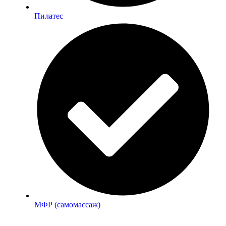
Пилатес
МФР (самомассаж)