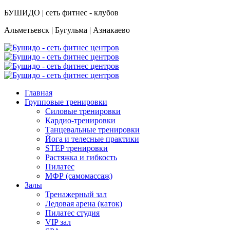
БУШИДО | сеть фитнес - клубов
Альметьевск | Бугульма | Азнакаево
Главная
Групповые тренировки
Силовые тренировки
Кардио-тренировки
Танцевальные тренировки
Йога и телесные практики
STEP тренировки
Растяжка и гибкость
Пилатес
МФР (самомассаж)
Залы
Тренажерный зал
Ледовая арена (каток)
Пилатес студия
VIP зал